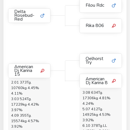
Filou Rdc
Delta
Rosebud-
Red
Rika 806
Oelhorst
Try
American
Dj Karina
15
American
Dj Karina 8
2.01 373Tg.
10760kg 4.45%
3.08 634Tg.
4.11%
17306kg 4.81%
3.03 524Tg.
4.24%
17229kg 4.42%
5.07 412Tg.
3.97%
14925kg 4.53%
4.09 355Tg.
3.92%
15574kg 4.57%
6.10 378Tg.LL
3.92%