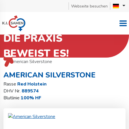
Webseite besuchen
DIE PRAXIS
BEWEIST ES!
Zurück zu Bullensuche
Red Holstein
American Silverstone
AMERICAN SILVERSTONE
Rasse
Red Holstein
DHV Nr.
889574
Blutlinie
100% HF